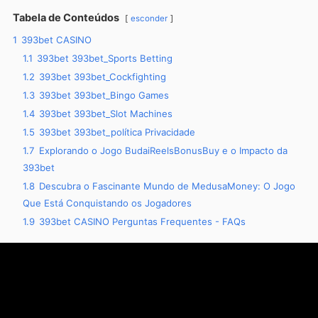
Tabela de Conteúdos
esconder
1
393bet CASINO
1.1
393bet 393bet_Sports Betting
1.2
393bet 393bet_Cockfighting
1.3
393bet 393bet_Bingo Games
1.4
393bet 393bet_Slot Machines
1.5
393bet 393bet_política Privacidade
1.7
Explorando o Jogo BudaiReelsBonusBuy e o Impacto da
393bet
1.8
Descubra o Fascinante Mundo de MedusaMoney: O Jogo
Que Está Conquistando os Jogadores
1.9
393bet CASINO Perguntas Frequentes - FAQs