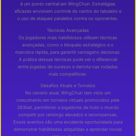
é um ponto central em WingChun. Estratégias
eficazes envolvem controle do centro do tabuleiro e
o uso de ataques paralelos contra os oponentes.
Técnicas Avançadas
Os jogadores mais habilidosos utilizam técnicas
avançadas, como o bloqueio estratégico e o
manobra rápida, para garantir vantagens decisivas.
A prática dessas técnicas pode ser o diferencial
entre jogadas de sucesso e derrota nas rodadas
mais competitivas.
Desafios Atuais e Torneios
No cenário atual, WingChun tem visto um
crescimento em torneios virtuais promovidos pela
393bet, permitindo a jogadores de todo o mundo
competir por rankings elevados e recompensas.
Esses eventos são uma excelente oportunidade para
demonstrar habilidades adquiridas e aprender novas