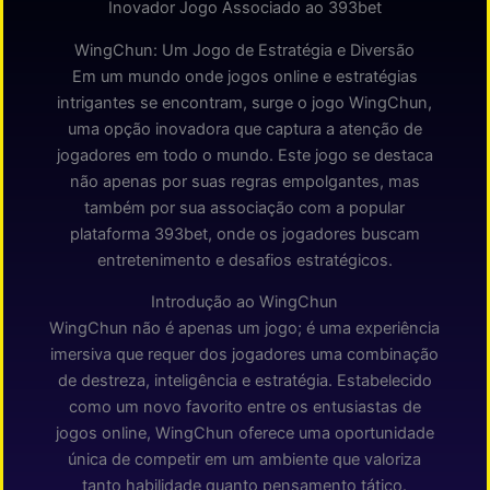
Inovador Jogo Associado ao 393bet
WingChun: Um Jogo de Estratégia e Diversão
Em um mundo onde jogos online e estratégias
intrigantes se encontram, surge o jogo WingChun,
uma opção inovadora que captura a atenção de
jogadores em todo o mundo. Este jogo se destaca
não apenas por suas regras empolgantes, mas
também por sua associação com a popular
plataforma 393bet, onde os jogadores buscam
entretenimento e desafios estratégicos.
Introdução ao WingChun
WingChun não é apenas um jogo; é uma experiência
imersiva que requer dos jogadores uma combinação
de destreza, inteligência e estratégia. Estabelecido
como um novo favorito entre os entusiastas de
jogos online, WingChun oferece uma oportunidade
única de competir em um ambiente que valoriza
tanto habilidade quanto pensamento tático.