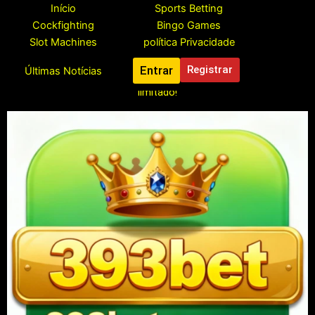
Pular
Início
Sports Betting
para
Cockfighting
Bingo Games
o
Slot Machines
política Privacidade
conteúdo
Entrar
Registrar
Últimas Notícias
Registre-se para reivindicar seu bônus grátis de R$888, tempo
limitado!