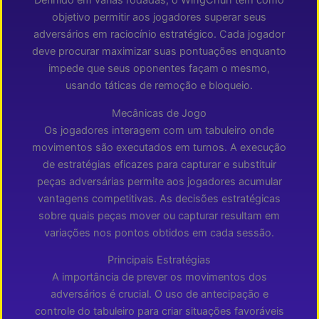
Definido em várias rodadas, o WingChun tem como
objetivo permitir aos jogadores superar seus
adversários em raciocínio estratégico. Cada jogador
deve procurar maximizar suas pontuações enquanto
impede que seus oponentes façam o mesmo,
usando táticas de remoção e bloqueio.
Mecânicas de Jogo
Os jogadores interagem com um tabuleiro onde
movimentos são executados em turnos. A execução
de estratégias eficazes para capturar e substituir
peças adversárias permite aos jogadores acumular
vantagens competitivas. As decisões estratégicas
sobre quais peças mover ou capturar resultam em
variações nos pontos obtidos em cada sessão.
Principais Estratégias
A importância de prever os movimentos dos
adversários é crucial. O uso de antecipação e
controle do tabuleiro para criar situações favoráveis