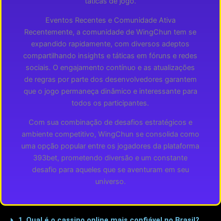
táticas de jogo.
Eventos Recentes e Comunidade Ativa
Recentemente, a comunidade de WingChun tem se
expandido rapidamente, com diversos adeptos
compartilhando insights e táticas em fóruns e redes
sociais. O engajamento contínuo e as atualizações
de regras por parte dos desenvolvedores garantem
que o jogo permaneça dinâmico e interessante para
todos os participantes.
Com sua combinação de desafios estratégicos e
ambiente competitivo, WingChun se consolida como
uma opção popular entre os jogadores da plataforma
393bet, prometendo diversão e um constante
desafio para aqueles que se aventuram em seu
universo.
1. Qual é o cassino online mais confiável no Brasil?