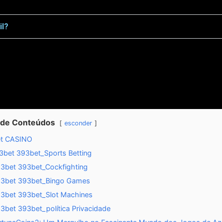
il?
 de Conteúdos
esconder
t CASINO
3bet 393bet_Sports Betting
3bet 393bet_Cockfighting
3bet 393bet_Bingo Games
3bet 393bet_Slot Machines
3bet 393bet_política Privacidade