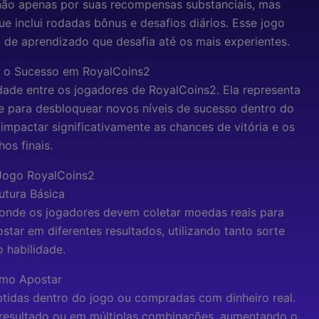
não apenas por suas recompensas substanciais, mas
e inclui rodadas bônus e desafios diários. Esse jogo
 de aprendizado que desafia até os mais experientes.
a o Sucesso em RoyalCoins2
ade entre os jogadores de RoyalCoins2. Ela representa
e para desbloquear novos níveis de sucesso dentro do
 impactar significativamente as chances de vitória e os
os finais.
Jogo RoyalCoins2
rutura Básica
 onde os jogadores devem coletar moedas reais para
tar em diferentes resultados, utilizando tanto sorte
 habilidade.
omo Apostar
btidas dentro do jogo ou compradas com dinheiro real.
resultado ou em múltiplas combinações, aumentando o