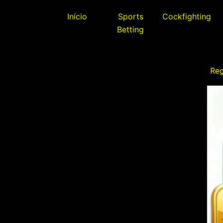
Pular
Início
Sports
Cockfighting
para
Betting
o
conteúdo
Reg