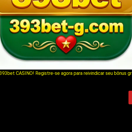
393bet CASINO! Registre-se agora para reivindicar seu bônus gr