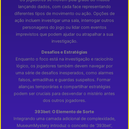
lançando dados, com cada face representando
diferentes tipos de movimento ou ação. Opções de
ação incluem investigar uma sala, interrogar outros
personagens do jogo ou lidar com eventos
imprevistos que podem ajudar ou atrapalhar a sua
investigação.
Desafios e Estratégias
Enquanto o foco está na investigação e raciocínio
lógico, os jogadores também devem navegar por
uma série de desafios inesperados, como alarmes
falsos, armadilhas e guardas suspeitos. Formar
alianças temporárias e compartilhar estratégias
podem ser cruciais para desvendar o mistério antes
dos outros jogadores.
393bet: O Elemento de Sorte
Integrando uma camada adicional de complexidade,
MuseumMystery introduz o conceito de '393bet',