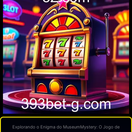
Explorando o Enigma do MuseumMystery: O Jogo de