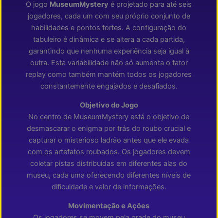
O jogo
MuseumMystery
é projetado para até seis
jogadores, cada um com seu próprio conjunto de
habilidades e pontos fortes. A configuração do
tabuleiro é dinâmica e se altera a cada partida,
garantindo que nenhuma experiência seja igual à
outra. Esta variabilidade não só aumenta o fator
replay como também mantém todos os jogadores
constantemente engajados e desafiados.
Objetivo do Jogo
No centro de MuseumMystery está o objetivo de
desmascarar o enigma por trás do roubo crucial e
capturar o misterioso ladrão antes que ele evada
com os artefatos roubados. Os jogadores devem
coletar pistas distribuídas em diferentes alas do
museu, cada uma oferecendo diferentes níveis de
dificuldade e valor de informações.
Movimentação e Ações
Os jogadores se movem pela grade do museu