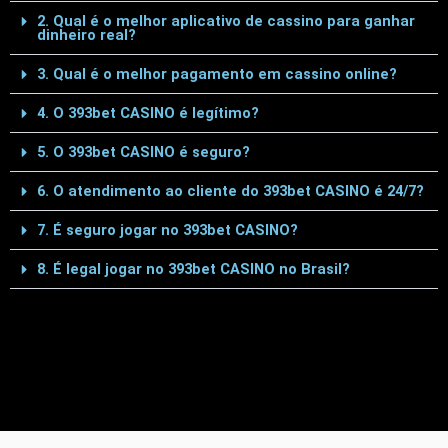
2. Qual é o melhor aplicativo de cassino para ganhar
dinheiro real?
3. Qual é o melhor pagamento em cassino online?
4. O 393bet CASINO é legítimo?
5. O 393bet CASINO é seguro?
6. O atendimento ao cliente do 393bet CASINO é 24/7?
7. É seguro jogar no 393bet CASINO?
8. É legal jogar no 393bet CASINO no Brasil?