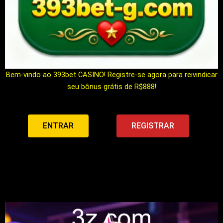
Bem-vindo ao 393bet CASINO! Registre-se agora para reivindicar
seu bônus grátis de R$888!
ENTRAR
REGISTRAR