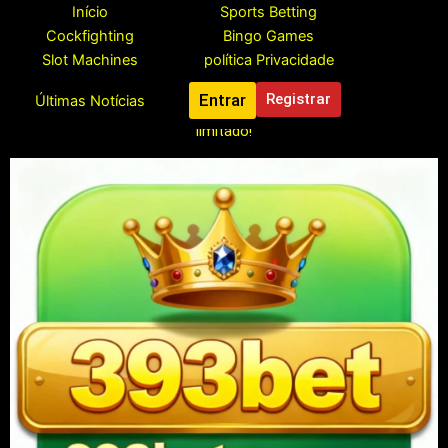
Pular
Início
Sports Betting
para
Cockfighting
Bingo Games
o
Slot Machines
política Privacidade
conteúdo
Entrar
Registrar
Últimas Notícias
Registre-se para reivindicar seu bônus grátis de R$888, tempo
limitado!