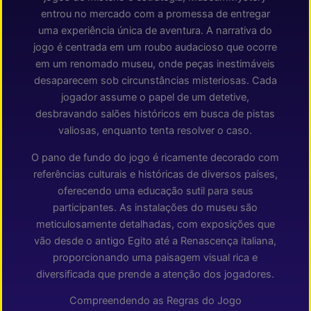
entrou no mercado com a promessa de entregar
uma experiência única de aventura. A narrativa do
jogo é centrada em um roubo audacioso que ocorre
em um renomado museu, onde peças inestimáveis
desaparecem sob circunstâncias misteriosas. Cada
jogador assume o papel de um detetive,
desbravando salões históricos em busca de pistas
valiosas, enquanto tenta resolver o caso.
O pano de fundo do jogo é ricamente decorado com
referências culturais e históricas de diversos países,
oferecendo uma educação sutil para seus
participantes. As instalações do museu são
meticulosamente detalhadas, com exposições que
vão desde o antigo Egito até a Renascença italiana,
proporcionando uma paisagem visual rica e
diversificada que prende a atenção dos jogadores.
Compreendendo as Regras do Jogo