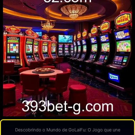
Descobrindo o Mundo de GoLaiFu: O Jogo que une