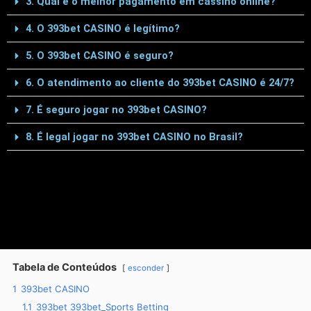
3. Qual é o melhor pagamento em cassino online?
4. O 393bet CASINO é legítimo?
5. O 393bet CASINO é seguro?
6. O atendimento ao cliente do 393bet CASINO é 24/7?
7. É seguro jogar no 393bet CASINO?
8. É legal jogar no 393bet CASINO no Brasil?
Tabela de Conteúdos
esconder
1
393bet CASINO
1.1
393bet 393bet_Sports Betting