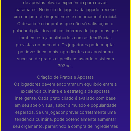
de apostas eleva a experiência para novos
patamares. No início do jogo, cada jogador recebe
um conjunto de ingredientes e um orçamento inicial.
O desafio é criar pratos que não só satisfaçam o
paladar digital dos críticos internos do jogo, mas que
também estejam alinhados com as tendências
previstas no mercado. Os jogadores podem optar
por investir em mais ingredientes ou apostar no
sucesso de pratos específicos usando o sistema
393bet.
Criação de Pratos e Apostas
Os jogadores devem encontrar um equilíbrio entre a
excelência culinária e a estratégia de apostas
inteligente. Cada prato criado é avaliado com base
em seu apelo visual, sabor simulado e popularidade
esperada. Se um jogador prever corretamente uma
tendência culinária, pode potencialmente aumentar
seu orçamento, permitindo a compra de ingredientes