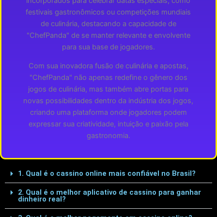
incorporados para celebrar datas especiais, como
festivais gastronômicos ou competições mundiais
de culinária, destacando a capacidade de
"ChefPanda" de se manter relevante e envolvente
para sua base de jogadores.
Com sua inovadora fusão de culinária e apostas,
"ChefPanda" não apenas redefine o gênero dos
jogos de culinária, mas também abre portas para
novas possibilidades dentro da indústria dos jogos,
criando uma plataforma onde jogadores podem
expressar sua criatividade, intuição e paixão pela
gastronomia.
1. Qual é o cassino online mais confiável no Brasil?
2. Qual é o melhor aplicativo de cassino para ganhar
dinheiro real?